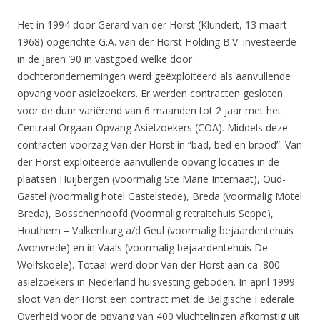
Het in 1994 door Gerard van der Horst (Klundert, 13 maart
1968) opgerichte G.A. van der Horst Holding B.V. investeerde
in de jaren ’90 in vastgoed welke door
dochterondernemingen werd geëxploiteerd als aanvullende
opvang voor asielzoekers. Er werden contracten gesloten
voor de duur variërend van 6 maanden tot 2 jaar met het
Centraal Orgaan Opvang Asielzoekers (COA). Middels deze
contracten voorzag Van der Horst in “bad, bed en brood”. Van
der Horst exploiteerde aanvullende opvang locaties in de
plaatsen Huijbergen (voormalig Ste Marie Internaat), Oud-
Gastel (voormalig hotel Gastelstede), Breda (voormalig Motel
Breda), Bosschenhoofd (Voormalig retraitehuis Seppe),
Houthem – Valkenburg a/d Geul (voormalig bejaardentehuis
Avonvrede) en in Vaals (voormalig bejaardentehuis De
Wolfskoele). Totaal werd door Van der Horst aan ca. 800
asielzoekers in Nederland huisvesting geboden. In april 1999
sloot Van der Horst een contract met de Belgische Federale
Overheid voor de opvang van 400 vluchtelingen afkomstig uit